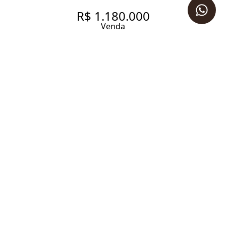
R$ 1.180.000
Venda
MODERNO E SOLAR COM
LOCALIZAÇÃO CORINGA
85 m² Área útil
1 Dormitório
1 Suíte
2 Banheiros
1 Vaga
Entrar em contato
Solicitar visita
Código do Imóvel:
LV976