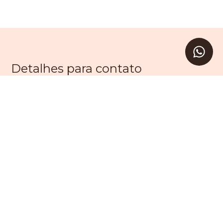
Detalhes para contato
EQUIPE LEVAV
WhatsApp
(11) 99203-9605
E-mail
SAC@LEVAV.COM.BR
Entre em Contato
Nome
E-mail
Telefone