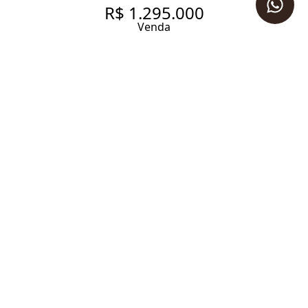
R$ 1.295.000
Venda
APARTAMENTO REFORMADO,
COM 3 DORMITÓRIOS EM RUA
PRIVILEGIADA DE PINHEIROS
114 m² Área útil
3 Dormitórios
1 Suíte
2 Banheiros
1 Vaga
Entrar em contato
Solicitar visita
Código do Imóvel:
LV971