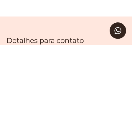
Detalhes para contato
EQUIPE LEVAV
WhatsApp
(11) 99203-9605
E-mail
SAC@LEVAV.COM.BR
Entre em Contato
Nome
E-mail
Telefone