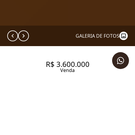
GALERIA DE FOTOS
R$ 3.600.000
Venda
APARTAMENTO COM 180.0 M²,
À VENDA NO BAIRRO
HIGIENÓPOLIS.
180 m² Área útil
180 m² Área total
4 Dormitórios
1 Suíte
3 Banheiros