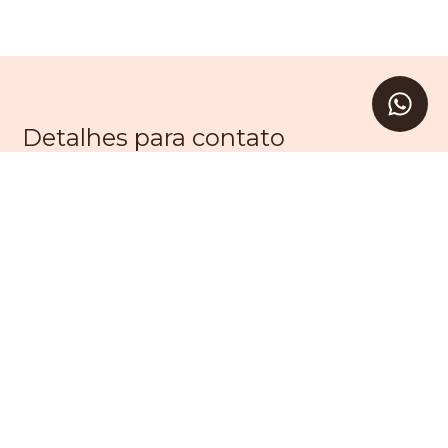
Detalhes para contato
EQUIPE LEVAV
WhatsApp
(11) 99203-9605
E-mail
SAC@LEVAV.COM.BR
Entre em Contato
Nome
E-mail
Telefone