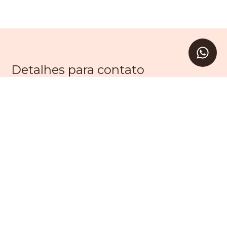
Detalhes para contato
EQUIPE LEVAV
WhatsApp
(11) 99203-9605
E-mail
SAC@LEVAV.COM.BR
Entre em Contato
Nome
E-mail
Telefone