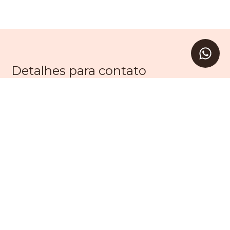
Detalhes para contato
EQUIPE LEVAV
WhatsApp
(11) 99203-9605
E-mail
SAC@LEVAV.COM.BR
Entre em Contato
Nome
E-mail
Telefone