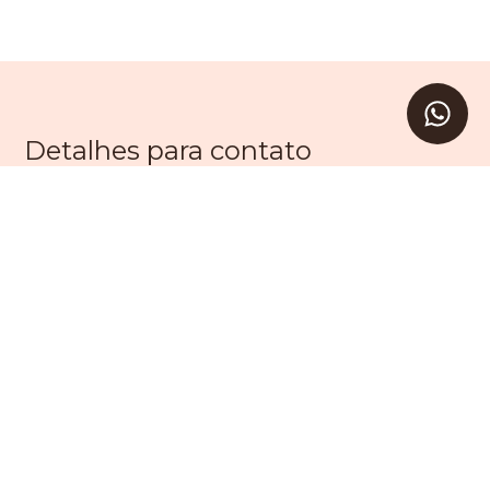
Detalhes para contato
EQUIPE LEVAV
WhatsApp
(11) 99203-9605
E-mail
SAC@LEVAV.COM.BR
Entre em Contato
Nome
E-mail
Telefone